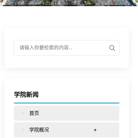
伍
实
学
培
作
学
验
研
养
合
生
平
究
下
作
工
台
载
交
作
学院新闻
专
流
首页
区
学院概况