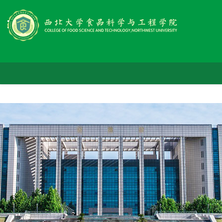
首
学
页
师
院
党
资
概
人
群
队
况
科
才
工