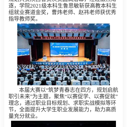
逐，
学院
2021
级本科生鲁思敏斩获高教本科生
组就业赛道金奖，曹炜老师、赵
祎
老师获优秀
指导教师奖
。
本届大赛以“筑梦青春志在四方，规划启航
职引未来”为主题，聚焦“以赛促学、以赛促就”
理念，通过职业目标规划、求职实战模拟等环
节，全面提升大学生职业发展能力，助力高质
量充分就业。