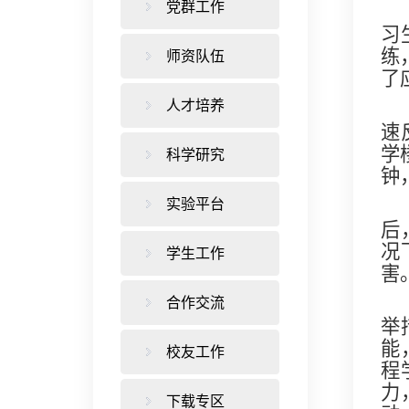
党群工作
习
练
师资队伍
了
人才培养
速
学
科学研究
钟
实验平台
后
况
学生工作
害
合作交流
举
能
校友工作
程
力
下载专区