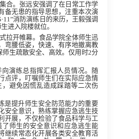
集合。张远安强调了在日常工作学
有备无患的指导思想，注重本次演
6
·
11
”消防演练日的来历，王毅强调
师生进入院楼就位。
式拉开帷幕。食品学院全体师生迅
，弯腰低姿，快速、有序地撤离教
保师生疏散安全、高效。仅用时2分
并向演练总指挥汇报人员情况。随
行点评，叮嘱师生们在实际应急情
生，避免因慌乱造成踩踏等二次伤
练是提升师生安全防范能力的重要
化安全意识，熟练掌握应急逃生技
利开展，不仅检验了食品科学与工
强了师生的安全意识和应急逃生能
将继续常态化开展各类安全教育活