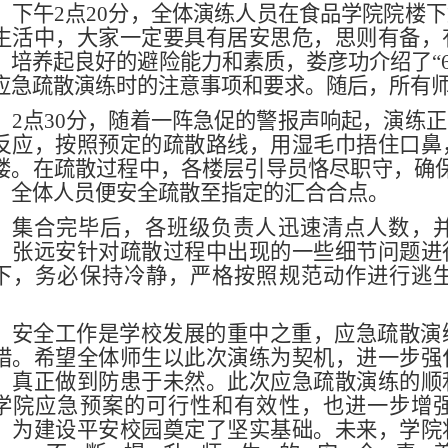
下午
2
点
20
分，全体演练人员在食品学院院楼下
生活中，大家一定要具有居安思危，思则有备，
，培养起良好的避险能力和素质，娄彦功介绍了“
应急疏散演练时的注意事项和要求。随后，所有
2
点
30
分，随着一阵急促的警报声响起，演练正
反应，按照预定的疏散路线，用湿毛巾捂住口鼻
楼。在疏散过程中，各楼层引导员恪尽职守，确
，全体人员便安全疏散至指定的汇合合点。
集合完毕后，各班级负责人迅速清点人数，
，张远安针对疏散过程中出现的一些细节问题进
下，务必保持冷静，严格按照规范动作进行逃
。
安全工作是学校发展的重中之重，应急疏散演
措。希望全体师生以此次演练为契机，进一步强
，真正做到防患于未然。此次应急疏散演练的顺
学院应急预案的可行性和有效性，也进一步增
，为建设平安校园奠定了坚实基础。未来，学院