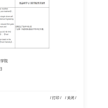
院
日
/
打印
/ /
关闭
/