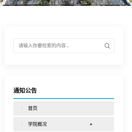
伍
实
学
培
作
学
验
研
养
合
生
平
究
下
作
工
台
载
交
作
通知公告
专
流
首页
区
学院概况