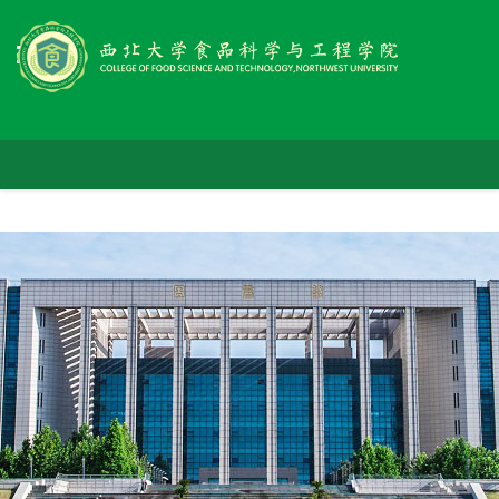
首
学
页
师
院
党
资
概
人
群
队
况
科
才
工