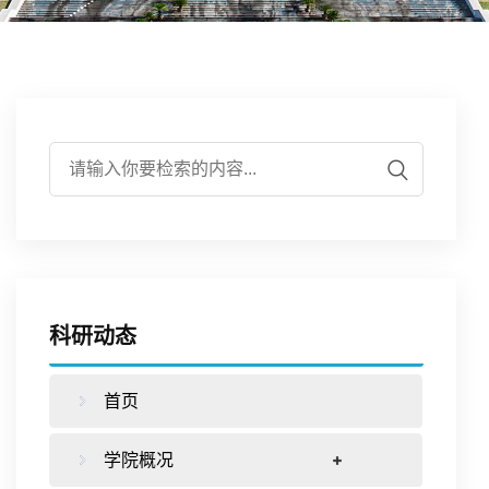
伍
实
学
培
作
学
验
研
养
合
生
平
究
下
作
工
台
载
交
作
科研动态
专
流
首页
区
学院概况