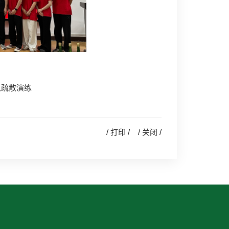
急疏散演练
/
打印
/ /
关闭
/