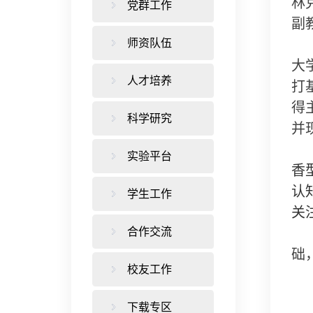
林
党群工作
副
师资队伍
大
人才培养
打
得
科学研究
并
实验平台
香
认
学生工作
关
合作交流
础
校友工作
下载专区