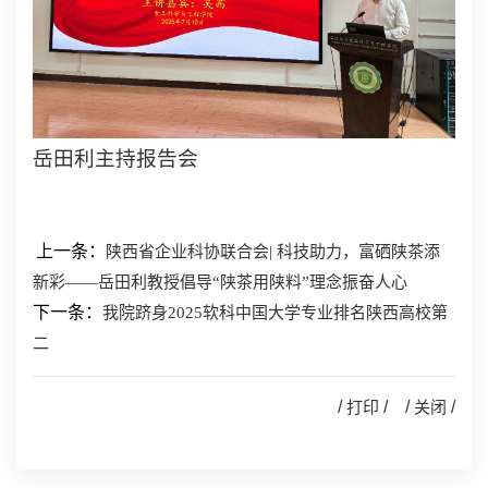
岳田利主持报告会
上一条：
陕西省企业科协联合会| 科技助力，富硒陕茶添
新彩——岳田利教授倡导“陕茶用陕料”理念振奋人心
下一条：
我院跻身2025软科中国大学专业排名陕西高校第
二
/
打印
/ /
关闭
/