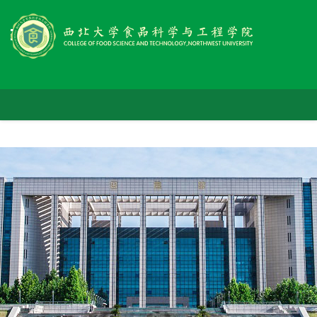
首
学
页
师
院
党
资
概
人
群
队
况
科
才
工