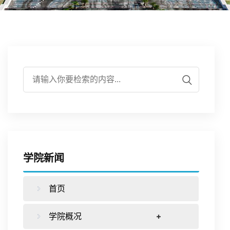
伍
实
学
培
作
学
验
研
养
合
生
平
究
下
作
工
台
载
交
作
学院新闻
专
流
首页
区
学院概况