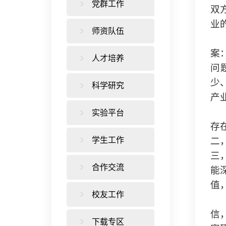
党群工作
双
业
师资队伍
案
人才培养
问
少
科学研究
产
实验平台
存
学生工作
二
三
合作交流
能
值
校友工作
信
下载专区